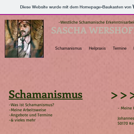
Diese Website wurde mit dem Homepage-Baukasten von
-
Westliche Schamanische Erkenntnisarbei
SASCHA WERSHOF
Schamanismus
Heilpraxis
Termine
Schamanismus
>>>
-Was ist Schamanismus?
- Meine 
-Meine Arbeitsweise
-Angebote und Termine
Johannes
-& vieles mehr
50170 Ke